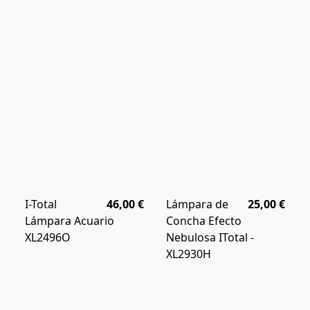
I-Total
46,00 €
Lámpara de
25,00 €
Lámpara Acuario
Concha Efecto
XL2496O
Nebulosa ITotal -
XL2930H