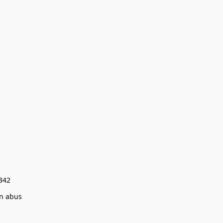
0342
un abus