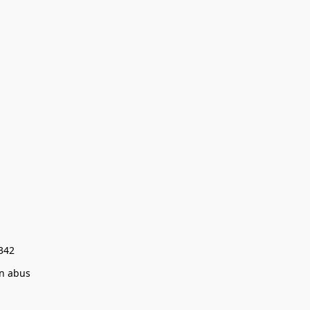
0342
un abus