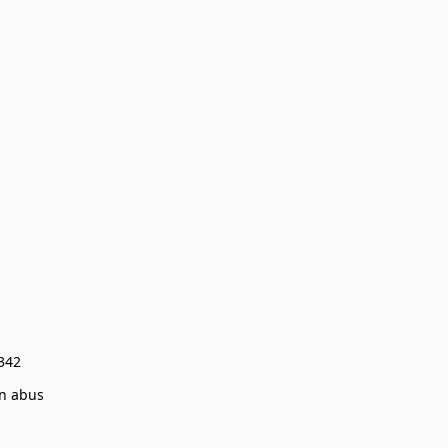
0342
un abus