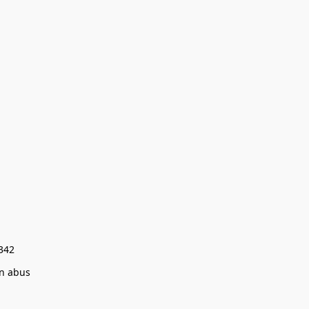
0342
un abus