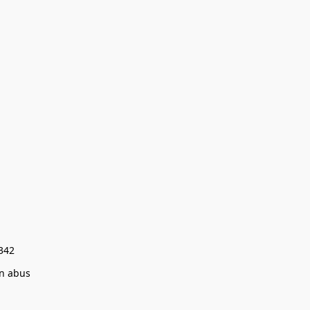
0342
un abus